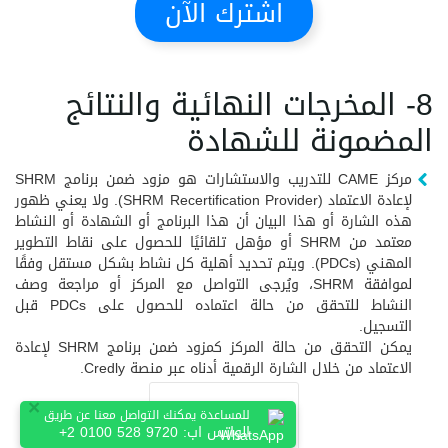
اشترك الآن
8- المخرجات النهائية والنتائج
المضمونة للشهادة
مركز CAME للتدريب والاستشارات هو مزود ضمن برنامج SHRM
لإعادة الاعتماد (SHRM Recertification Provider). ولا يعني ظهور
هذه الشارة أو هذا البيان أن هذا البرنامج أو الشهادة أو النشاط
معتمد من SHRM أو مؤهل تلقائيًا للحصول على نقاط التطوير
المهني (PDCs). ويتم تحديد أهلية كل نشاط بشكل مستقل وفقًا
لموافقة SHRM، ويُرجى التواصل مع المركز أو مراجعة وصف
النشاط للتحقق من حالة اعتماده للحصول على PDCs قبل
التسجيل.
يمكن التحقق من حالة المركز كمزود ضمن برنامج SHRM لإعادة
الاعتماد من خلال الشارة الرقمية أدناه عبر منصة Credly.
×
للمساعدة يمكنك التواصل معنا عن طريق
الواتس اب:
+2 0100 528 9720