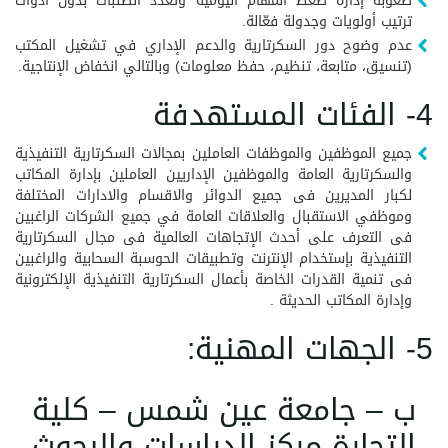
صعوبة إدارة ضغط المهام اليومية وتعدد الطلبات بدون أدوات
ترتيب أولويات وجدولة فعّالة.
عدم وضوح دور السكرتارية والدعم الإداري في تشغيل المكتب
(تنسيق، متابعة، تنظيم، حفظ معلومات) وبالتالي انخفاض الإنتاجية.
4- الفئات المستهدفة
جميع الموظفين والموظفات العاملين بمجالات السكرتارية التنفيذية
والسكرتارية العامة والموظفين الإداريين العاملين بإدارة المكاتب
لكبار المديرين فى جميع الدوائر والاقسام والادارات المختلفة
وموظفي الاستقبال والعلاقات العامة في جميع الشركات الراغبين
فى التعرف على أحدث الإتجاهات العالمية فى مجال السكرتارية
التنفيذية بإستخدام الإنترنت وتطبيقات الحوسبة السحابية والراغبين
فى تنمية القدرات الخاصة بأعمال السكرتارية التنفيذية الإلكترونية
وإدارة المكاتب الحديثة .
5- الجهات المهنية:
ب – جامعة عين شمس – كلية
التجارة مركز الدراسات والبحوث