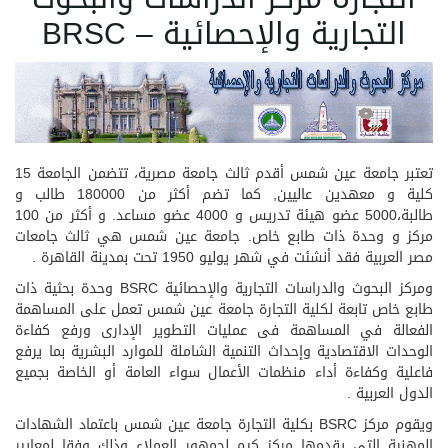
التجارية والإحصائية – BRSC
تعتبر جامعة عين شمس أقدم ثالث جامعة مصرية، تتضمن الجامعة 15
كلية و معهدين عاليين, كما تضم أكثر من 180000 طالب و
طالبة،5000 عضو هيئة تدريس و 4000 عضو مساعد. و أكثر من 100
مركز و وحدة ذات طابع خاص. جامعة عين شمس هي ثالث جامعات
مصر العربية فقد أنشئت في شهر يوليو 1950 تحت بمدينة القاهرة .
ومركز البحوث والدراسات التجارية والإحصائية BSRC وحدة بحثية ذات
طابع خاص تابعة لكلية التجارة جامعة عين شمس تعمل على المساهمة
الفعالة في المساهمة فى عمليات التطوير الإدارى ورفع كفاءة
الوحدات الاقتصادية وإحداث التنمية الشاملة للموارد البشرية بما يرفع
فاعلية وكفاءة أداء منظمات الأعمال سواء العامة أو الخاصة بجميع
الدول العربية .
ويقوم مركز BSRC بكلية التجارة جامعة عين شمس باعتماد الشهادات
المهنية التى يقدمها مركز كيم لجمهور العملاء وذلك وفقا لمعايير